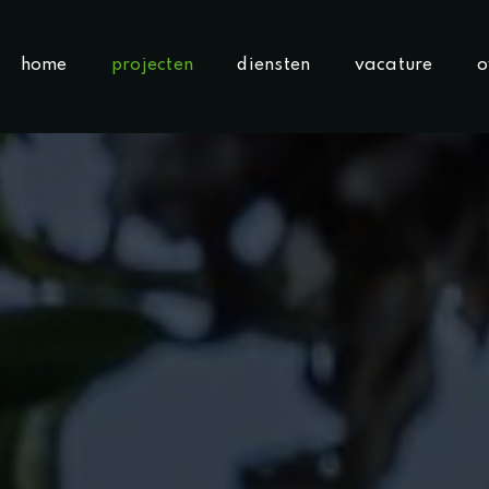
home
projecten
diensten
vacature
o